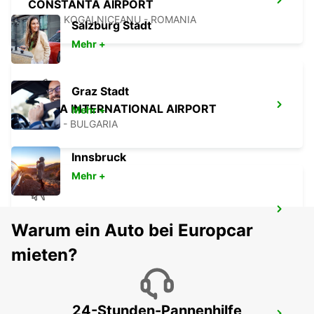
CONSTANTA AIRPORT
MIHAIL KOGALNICEANU - ROMANIA
Salzburg Stadt
Mehr +
Graz Stadt
VARNA INTERNATIONAL AIRPORT
Mehr +
VARNA - BULGARIA
Innsbruck
Mehr +
SIBIU AIRPORT
Warum ein Auto bei Europcar
SIBIU - ROMANIA
mieten?
24-Stunden-Pannenhilfe