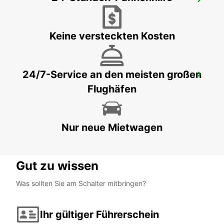
CONSTANTA DOWN TOWN
CONSTANTA - ROMANIA
Keine versteckten Kosten
24/7-Service an den meisten großen
TARGU MURES AIRPORT
Flughäfen
MURES - ROMANIA
Nur neue Mietwagen
Gut zu wissen
Was sollten Sie am Schalter mitbringen?
Ihr gültiger Führerschein