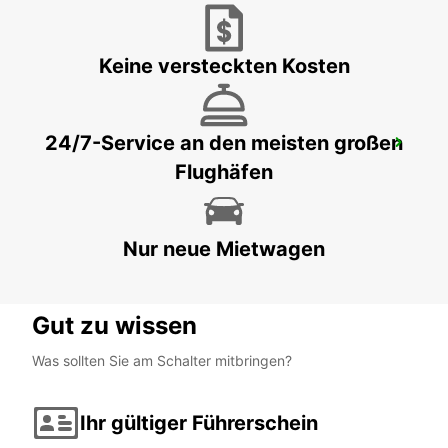
RONCHI DEI LEGIONARI - ITALY
Keine versteckten Kosten
24/7-Service an den meisten großen
PORTOROZ
Flughäfen
PORTOROZ PORTOROSE - SLOVENIA
Nur neue Mietwagen
Gut zu wissen
Was sollten Sie am Schalter mitbringen?
Ihr gültiger Führerschein