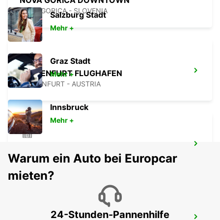
NOVA GORICA DOWNTOWN
NOVA GORICA - SLOVENIA
Salzburg Stadt
Mehr +
Graz Stadt
KLAGENFURT FLUGHAFEN
Mehr +
KLAGENFURT - AUSTRIA
Innsbruck
Mehr +
KOPER DOWNTOWN
Warum ein Auto bei Europcar
KOPER - SLOVENIA
mieten?
24-Stunden-Pannenhilfe
FLUGHAFEN TRIEST