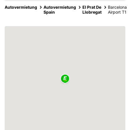
Autovermietung
Autovermietung
El Prat De
Barcelona
Spain
Llobregat
Airport T1