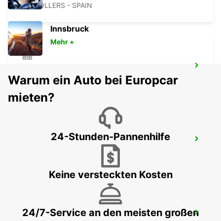
GRANOLLERS - SPAIN
Innsbruck
Mehr +
MATARO
Warum ein Auto bei Europcar
MATARO - SPAIN
mieten?
24-Stunden-Pannenhilfe
TARRAGONA CAMP HAUPTBAHNHOF
TARRAGONA - SPAIN
Keine versteckten Kosten
24/7-Service an den meisten großen
SALOU