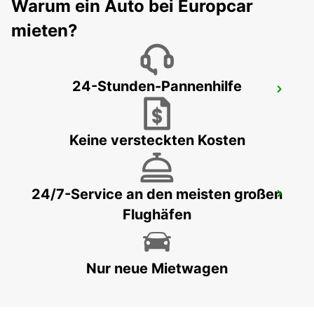
Warum ein Auto bei Europcar
MADRID - SPAIN
mieten?
24-Stunden-Pannenhilfe
MADRID LAS TABLAS SUPERSITE
MADRID - SPAIN
Keine versteckten Kosten
24/7-Service an den meisten großen
MADRID FLUGHAFEN TERMINAL 4
Flughäfen
MADRID - SPAIN
Nur neue Mietwagen