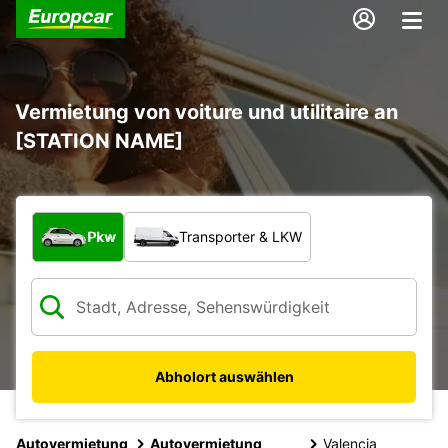
Vermietung von voiture und utilitaire an
[STATION NAME]
Welche Art von Fahrzeug?
Pkw
Transporter & LKW
Abholort auswählen
Autovermietung
Autovermietung
Valencia