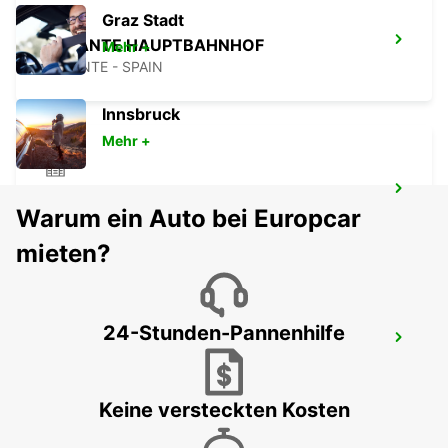
Graz Stadt
ALICANTE HAUPTBAHNHOF
Mehr +
ALICANTE - SPAIN
Innsbruck
Mehr +
ALBACETE
Warum ein Auto bei Europcar
ALBACETE - SPAIN
mieten?
24-Stunden-Pannenhilfe
ALICANTE FLUGHAFEN
ALICANTE - SPAIN
Keine versteckten Kosten