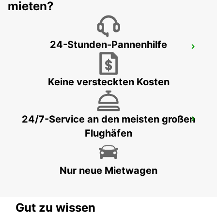
mieten?
24-Stunden-Pannenhilfe
LANZAROTE FLUGHAFEN
SAN BARTOLOME - SPAIN
Keine versteckten Kosten
24/7-Service an den meisten großen
FUNCHAL STADTZENTRUM
Flughäfen
FUNCHAL - PORTUGAL
Nur neue Mietwagen
Gut zu wissen