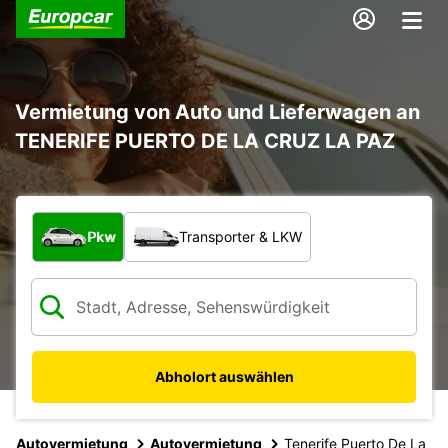
Vermietung von Auto und Lieferwagen an
TENERIFE PUERTO DE LA CRUZ LA PAZ
Welche Art von Fahrzeug?
Pkw
Transporter & LKW
Abholort auswählen
Autovermietung
Autovermietung
Tenerife Puerto De La