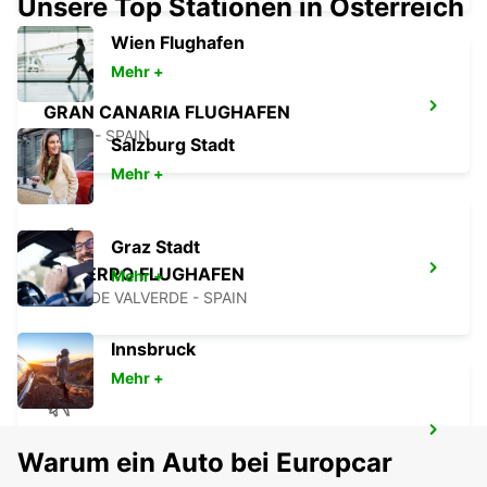
Unsere Top Stationen in Österreich
Wien Flughafen
Mehr +
GRAN CANARIA FLUGHAFEN
TELDE - SPAIN
Salzburg Stadt
Mehr +
Graz Stadt
EL HIERRO FLUGHAFEN
Mehr +
VILLA DE VALVERDE - SPAIN
Innsbruck
Mehr +
FUERTEVENTURA FLUGHAFEN
Warum ein Auto bei Europcar
PUERTO DEL ROSARIO - SPAIN