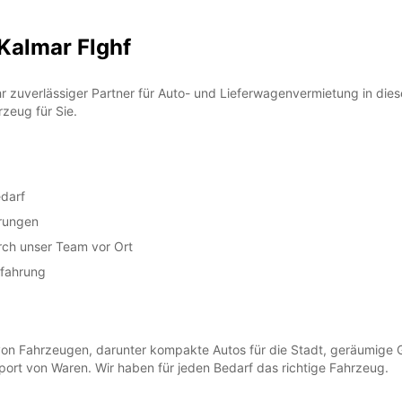
Öffnun
Anfrag
Kalmar Flghf
Öffnun
Feiert
hr zuverlässiger Partner für Auto- und Lieferwagenvermietung in dies
zeug für Sie.
darf
erungen
rch unser Team vor Ort
rfahrung
l von Fahrzeugen, darunter kompakte Autos für die Stadt, geräumige
ort von Waren. Wir haben für jeden Bedarf das richtige Fahrzeug.