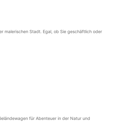
gszeiten verfügbar
en können nur innerhalb der Standard-
gszeiten bearbeitet werden. Öffnungszeiten an
agen können abweichen.
er malerischen Stadt. Egal, ob Sie geschäftlich oder
+46 (480) 13750
Route
 Geländewagen für Abenteuer in der Natur und