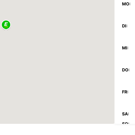
MO:
DI:
MI:
DO:
FR:
SA:
SO:
*Abhol