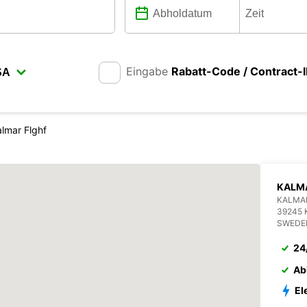
Eingabe
Rabatt-Code / Contract-
lmar Flghf
KALM
KALMA
39245
SWEDE
24
Ab
El