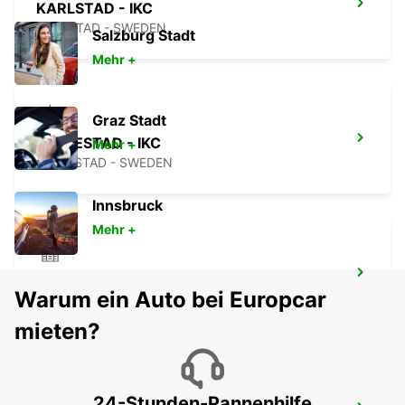
KARLSTAD - IKC
KARLSTAD - SWEDEN
Salzburg Stadt
Mehr +
Graz Stadt
MARIESTAD - IKC
Mehr +
MARIESTAD - SWEDEN
Innsbruck
Mehr +
MOTALA
Warum ein Auto bei Europcar
MOTALA - SWEDEN
mieten?
24-Stunden-Pannenhilfe