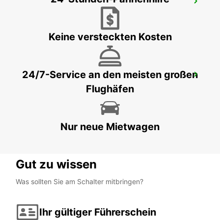
LUDVIKA
LUDVIKA - SWEDEN
Keine versteckten Kosten
24/7-Service an den meisten großen
SECO TOOLS DELIVERY
Flughäfen
FAGERSTA - SWEDEN
Nur neue Mietwagen
Gut zu wissen
Was sollten Sie am Schalter mitbringen?
Ihr gültiger Führerschein