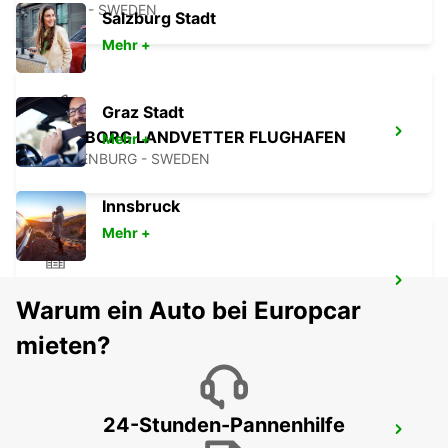
KINNA - SWEDEN
Salzburg Stadt
Mehr +
Graz Stadt
GÖTEBORG LANDVETTER FLUGHAFEN
Mehr +
GOTHENBURG - SWEDEN
Innsbruck
Mehr +
GÖTEBORG AUDI EKLANDA
Warum ein Auto bei Europcar
MOLNDAL - SWEDEN
mieten?
24-Stunden-Pannenhilfe
GÖTEBORG SISJON