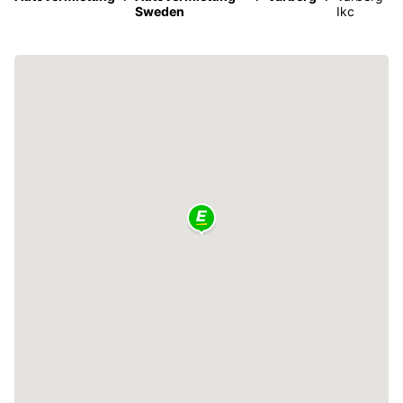
Sweden
Ikc