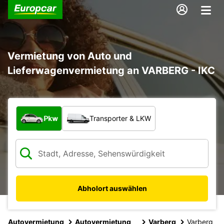
Vermietung von Auto und
Lieferwagenvermietung an VARBERG - IKC
Welche Art von Fahrzeug?
Pkw
Transporter & LKW
Abholort auswählen
Autovermietung
Autovermietung
Varberg
Varberg