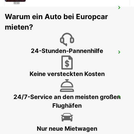
OLTEN, PARKHAUS NEUHARD
Warum ein Auto bei Europcar
OLTEN - SWITZERLAND
mieten?
24-Stunden-Pannenhilfe
SOLOTHURN ZUCHWIL, AUTO WEBER
ZUCHWIL - SWITZERLAND
Keine versteckten Kosten
24/7-Service an den meisten großen
AARAU OBERENTFELDEN
Flughäfen
OBERENTFELDEN - SWITZERLAND
Nur neue Mietwagen