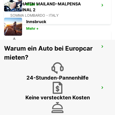
FLUGHAFEN MAILAND-MALPENSA
Mehr +
TERMINAL 2
SOMMA LOMBARDO - ITALY
Innsbruck
Mehr +
Warum ein Auto bei Europcar
CASTELLANZA
CASTELLANZA - ITALY
mieten?
24-Stunden-Pannenhilfe
FLUGHAFEN MAILAND-MALPENSA
TERMINAL 1
Keine versteckten Kosten
FERNO - ITALY