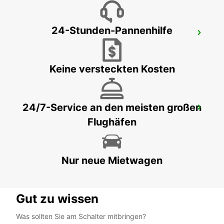
24-Stunden-Pannenhilfe
VEVEY
VEVEY - SWITZERLAND
Keine versteckten Kosten
24/7-Service an den meisten großen
MONTREUX, HOTEL MONTREUX-PALACE
Flughäfen
MONTREUX - SWITZERLAND
Nur neue Mietwagen
Gut zu wissen
Was sollten Sie am Schalter mitbringen?