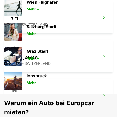
Wien Flughafen
Mehr +
BIEL
BIEL - SWITZERLAND
Salzburg Stadt
Mehr +
Graz Stadt
THUN, AMAG
Mehr +
THUN - SWITZERLAND
Innsbruck
Mehr +
YVERDON, SENN AUTOMOBILES
Warum ein Auto bei Europcar
YVERDON LES BAINS - SWITZERLAND
mieten?