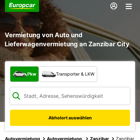
Vermietung von Auto und
Lieferwagenvermietung an Zanzibar City
Welche Art von Fahrzeug?
Pkw
Transporter & LKW
Abholort auswählen
Autovermietung
Autovermietung
Zanzibar
Zanzibar