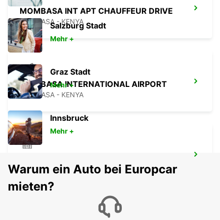
MOMBASA INT APT CHAUFFEUR DRIVE
MOMBASA - KENYA
Salzburg Stadt
Mehr +
Graz Stadt
MOMBASA INTERNATIONAL AIRPORT
Mehr +
MOMBASA - KENYA
Innsbruck
Mehr +
KILIMANJARO INT APT CHAUF DRIVE
Warum ein Auto bei Europcar
MOSHI - TANZANIA
mieten?