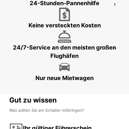
24-Stunden-Pannenhilfe
KILIMANJARO FLUGHAFEN
MOSHI - TANZANIA
Keine versteckten Kosten
24/7-Service an den meisten großen
FLUGHAFEN ARUSHA
Flughäfen
ARUSHA - TANZANIA
Nur neue Mietwagen
Gut zu wissen
Was sollten Sie am Schalter mitbringen?
Ihr gültiger Führerschein