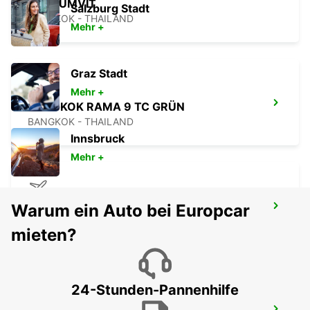
SUKHUMVIT
Salzburg Stadt
BANGKOK - THAILAND
Mehr +
Graz Stadt
Mehr +
BANGKOK RAMA 9 TC GRÜN
BANGKOK - THAILAND
Innsbruck
Mehr +
Warum ein Auto bei Europcar
PENANG INTL AIRPORT
BAYAN LEPAS - MALAYSIA
mieten?
24-Stunden-Pannenhilfe