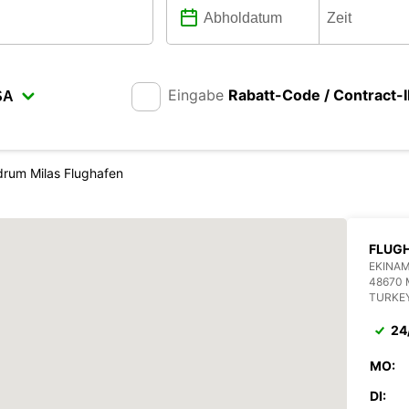
Eingabe
Rabatt-Code / Contract-
rum Milas Flughafen
FLUG
EKINAM
48670
TURKE
24
MO:
DI: