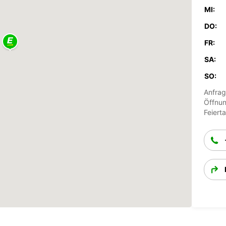
MI:
DO:
FR:
SA:
SO:
Anfrag
Öffnun
Feiert