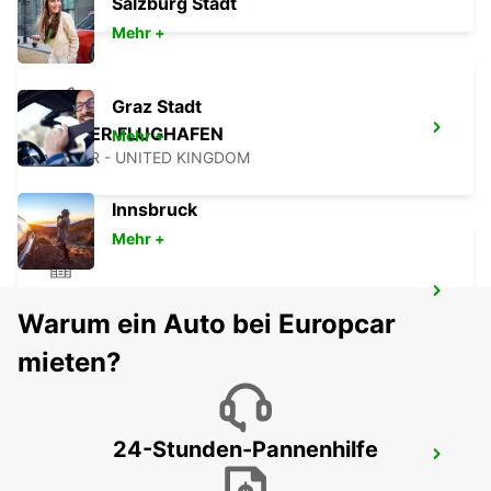
Salzburg Stadt
Mehr +
Graz Stadt
EXETER FLUGHAFEN
Mehr +
EXETER - UNITED KINGDOM
Innsbruck
Mehr +
BOURNEMOUTH
Warum ein Auto bei Europcar
BOURNEMOUTH - UNITED KINGDOM
mieten?
24-Stunden-Pannenhilfe
SWANSEA STADT
SWANSEA - UNITED KINGDOM