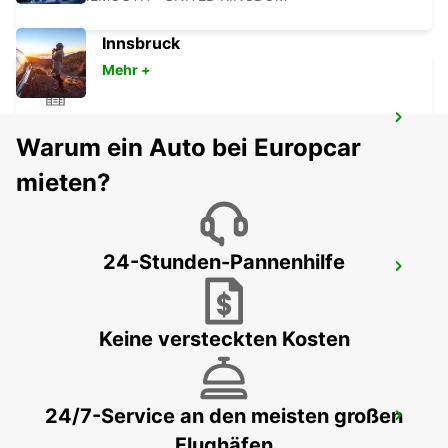
Innsbruck
Mehr +
SWANSEA STADT
Warum ein Auto bei Europcar
SWANSEA - UNITED KINGDOM
mieten?
24-Stunden-Pannenhilfe
OXFORD STADT
OXFORD - UNITED KINGDOM
Keine versteckten Kosten
24/7-Service an den meisten großen
EXETER FLUGHAFEN
Flughäfen
EXETER - UNITED KINGDOM