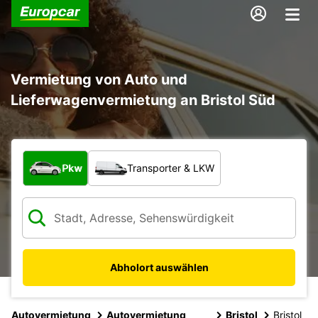
Vermietung von Auto und
Lieferwagenvermietung an Bristol Süd
Welche Art von Fahrzeug?
Pkw
Transporter & LKW
Abholort auswählen
Autovermietung
Autovermietung
Bristol
Bristol