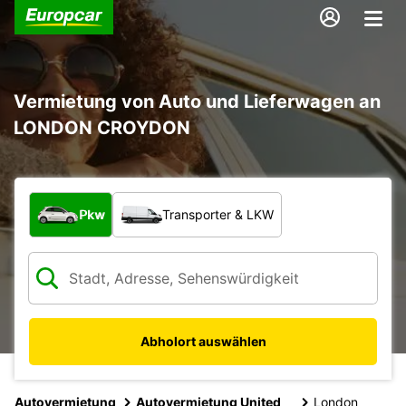
Vermietung von Auto und Lieferwagen an
LONDON CROYDON
Welche Art von Fahrzeug?
Pkw
Transporter & LKW
Abholort auswählen
Autovermietung
Autovermietung United
London