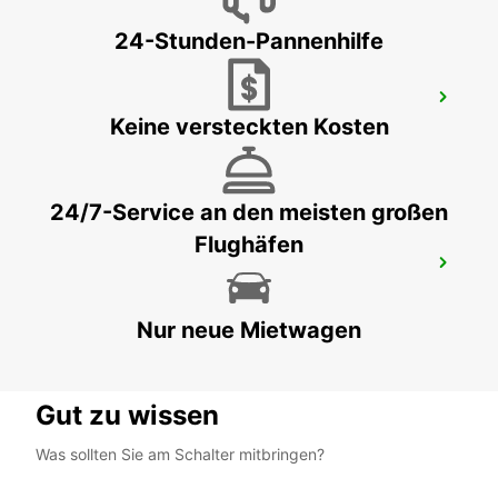
24-Stunden-Pannenhilfe
LONDON PARK ROYAL
Keine versteckten Kosten
LONDON - UNITED KINGDOM
24/7-Service an den meisten großen
Flughäfen
DARTFORD
DARTFORD - UNITED KINGDOM
Nur neue Mietwagen
Gut zu wissen
Was sollten Sie am Schalter mitbringen?