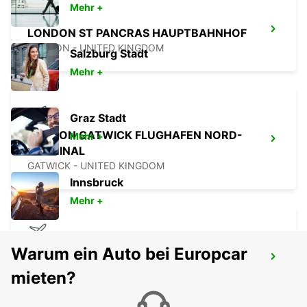
Mehr +
LONDON ST PANCRAS HAUPTBAHNHOF
LONDON - UNITED KINGDOM
Salzburg Stadt
Mehr +
Graz Stadt
LONDON GATWICK FLUGHAFEN NORD-
Mehr +
TERMINAL
GATWICK - UNITED KINGDOM
Innsbruck
Mehr +
Warum ein Auto bei Europcar
LONDON GATWICK FLUGHAFEN SÜD-
TERMINAL
mieten?
GATWICK - UNITED KINGDOM