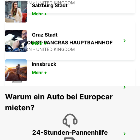
LONDON - UNITED KINGDOM
Salzburg Stadt
Mehr +
Graz Stadt
LONDON ST PANCRAS HAUPTBAHNHOF
Mehr +
LONDON - UNITED KINGDOM
Innsbruck
Mehr +
LONDON KINGS CROSS HAUPTBAHNHOF
Warum ein Auto bei Europcar
LONDON - UNITED KINGDOM
mieten?
24-Stunden-Pannenhilfe
SLOUGH