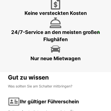
SLOUGH - UNITED KINGDOM
Keine versteckten Kosten
24/7-Service an den meisten großen
WATFORD
Flughäfen
WATFORD - UNITED KINGDOM
Nur neue Mietwagen
Gut zu wissen
Was sollten Sie am Schalter mitbringen?
Ihr gültiger Führerschein