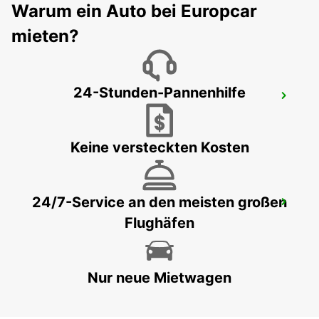
Warum ein Auto bei Europcar
LONDON - UNITED KINGDOM
mieten?
24-Stunden-Pannenhilfe
LUTON FLUGHAFEN
LUTON - UNITED KINGDOM
Keine versteckten Kosten
24/7-Service an den meisten großen
LONDON KINGSTON UPON THAMES
Flughäfen
KINGSTON UPON THAMES - UNITED KINGDOM
Nur neue Mietwagen