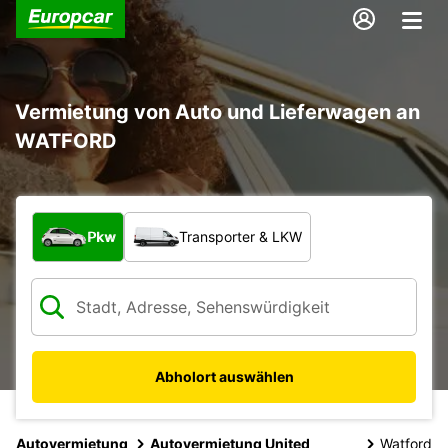
Vermietung von Auto und Lieferwagen an
WATFORD
Welche Art von Fahrzeug?
Pkw
Transporter & LKW
Abholort auswählen
Autovermietung
Autovermietung United
Watford