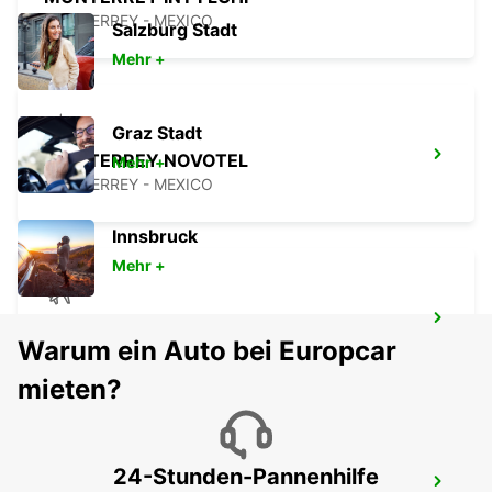
MONTERREY - MEXICO
Salzburg Stadt
Mehr +
Graz Stadt
MONTERREY NOVOTEL
Mehr +
MONTERREY - MEXICO
Innsbruck
Mehr +
CIUDAD JUAREZ AIRPORT
Warum ein Auto bei Europcar
CIUDAD JUAREZ - MEXICO
mieten?
24-Stunden-Pannenhilfe
SALTILLO DOWNTOWN