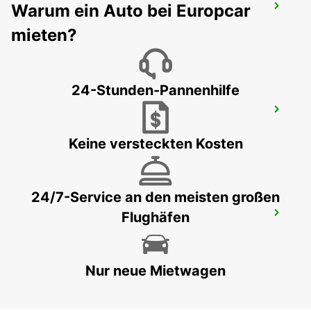
Warum ein Auto bei Europcar
FLUGHAFEN CHIHUAHUA
CHIHUAHUA - MEXICO
mieten?
24-Stunden-Pannenhilfe
AUSTIN FLUGHAFEN
AUSTIN - UNITED STATES OF AMERICA
Keine versteckten Kosten
24/7-Service an den meisten großen
Flughäfen
MEXICALI DOWNTOWN
MEXICALI - MEXICO
Nur neue Mietwagen