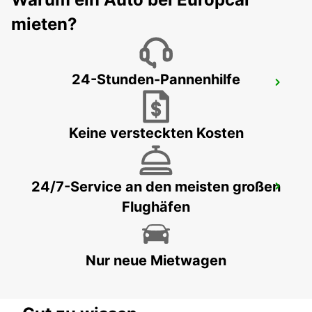
mieten?
24-Stunden-Pannenhilfe
MEXICALI DOWNTOWN
MEXICALI - MEXICO
Keine versteckten Kosten
24/7-Service an den meisten großen
MEXICALI AIRPORT
Flughäfen
MEXICALI - MEXICO
Nur neue Mietwagen