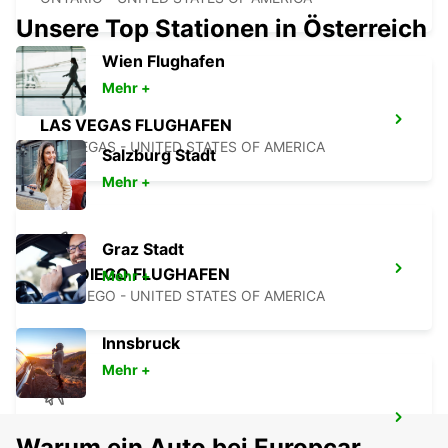
Unsere Top Stationen in Österreich
Wien Flughafen
Mehr +
LAS VEGAS FLUGHAFEN
LAS VEGAS - UNITED STATES OF AMERICA
Salzburg Stadt
Mehr +
Graz Stadt
SAN DIEGO FLUGHAFEN
Mehr +
SAN DIEGO - UNITED STATES OF AMERICA
Innsbruck
Mehr +
TIJUANA INTERNATIONAL AIRPORT
Warum ein Auto bei Europcar
TIJUANA - MEXICO