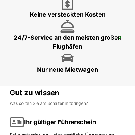
LOS ANGELES - UNITED STATES OF AMERICA
Keine versteckten Kosten
24/7-Service an den meisten großen
ONTARIO FLUGHAFEN
Flughäfen
ONTARIO - UNITED STATES OF AMERICA
Nur neue Mietwagen
Gut zu wissen
Was sollten Sie am Schalter mitbringen?
Ihr gültiger Führerschein