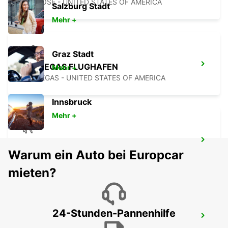
SAN JOSE - UNITED STATES OF AMERICA
Salzburg Stadt
Mehr +
Graz Stadt
LAS VEGAS FLUGHAFEN
Mehr +
LAS VEGAS - UNITED STATES OF AMERICA
Innsbruck
Mehr +
BURBANK FLUGHAFEN
Warum ein Auto bei Europcar
BURBANK - UNITED STATES OF AMERICA
mieten?
24-Stunden-Pannenhilfe
LOS ANGELES FLUGHAFEN