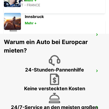
Mehr +
CHOLET - FRANCE
Innsbruck
Mehr +
CHOLET BAHNHOF
Warum ein Auto bei Europcar
CHOLET - FRANCE
mieten?
24-Stunden-Pannenhilfe
THOUARS
THOUARS - FRANCE
Keine versteckten Kosten
24/7-Service an den meisten großen
CHATEAUBRIANT