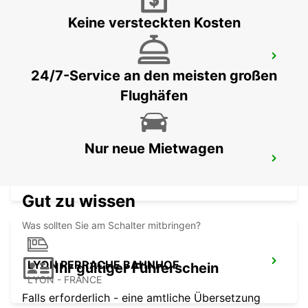
Keine versteckten Kosten
LYON VAULX-EN-VELIN
24/7-Service an den meisten großen
VAULX EN VELIN - FRANCE
Flughäfen
Nur neue Mietwagen
LYON PART-DIEU BAHNHOF
LYON - FRANCE
Gut zu wissen
Was sollten Sie am Schalter mitbringen?
LYON PERRACHE BAHNHOF
Ihr gültiger Führerschein
LYON - FRANCE
Falls erforderlich - eine amtliche Übersetzung