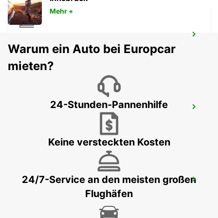
Mehr +
GIRONA HAUPTBAHNHOF
Warum ein Auto bei Europcar
GERONA - SPAIN
mieten?
24-Stunden-Pannenhilfe
GERONA FLUGHAFEN
VILOBÍ D'ONYAR - SPAIN
Keine versteckten Kosten
24/7-Service an den meisten großen
CASTRES FLUGHAFEN
Flughäfen
LABRUGUIERE - FRANCE