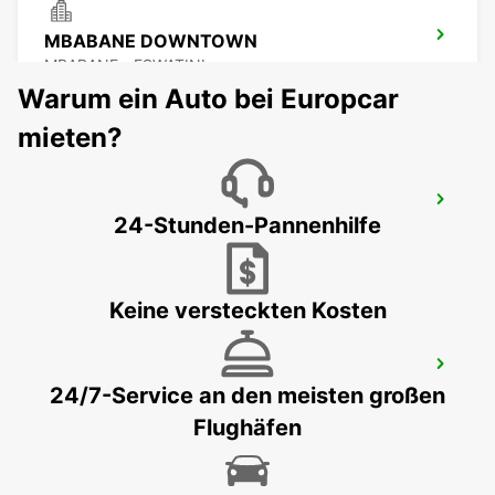
MBABANE DOWNTOWN
MBABANE - ESWATINI
Warum ein Auto bei Europcar
mieten?
NEWCASTLE
24-Stunden-Pannenhilfe
NEWCASTLE - SOUTH AFRICA
Keine versteckten Kosten
DURBAN FLGHF
24/7-Service an den meisten großen
DURBAN - SOUTH AFRICA
Flughäfen