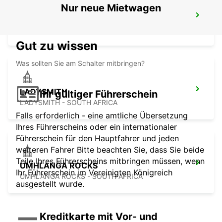
Nur neue Mietwagen
MALELANE
MPUMALANGA - SOUTH AFRICA
Gut zu wissen
Was sollten Sie am Schalter mitbringen?
LADYSMITH
Ihr gültiger Führerschein
LADYSMITH - SOUTH AFRICA
Falls erforderlich - eine amtliche Übersetzung
Ihres Führerscheins oder ein internationaler
Führerschein für den Hauptfahrer und jeden
weiteren Fahrer Bitte beachten Sie, dass Sie beide
Teile Ihres Führerscheins mitbringen müssen, wenn
UMHLANGA ROCKS
Ihr Führerschein im Vereinigten Königreich
UMHLANGA ROCKS - SOUTH AFRICA
ausgestellt wurde.
Kreditkarte mit Vor- und