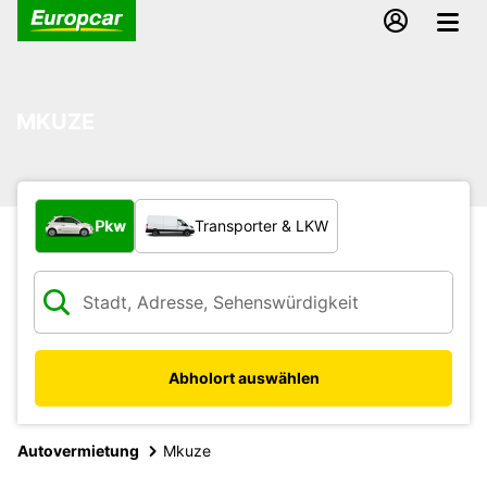
MKUZE
Welche Art von Fahrzeug?
Pkw
Transporter & LKW
Abholort auswählen
Autovermietung
Mkuze