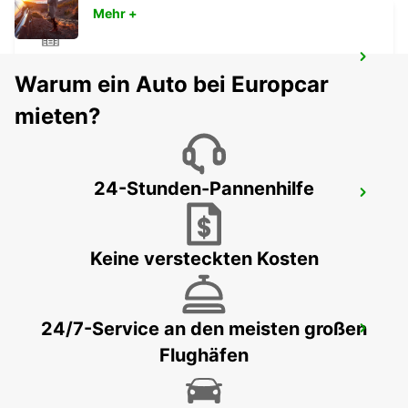
Mehr +
LANDSKRONA
Warum ein Auto bei Europcar
LANDSKRONA - SWEDEN
mieten?
24-Stunden-Pannenhilfe
HELSINGBORG - IKC
HELSINGBORG - SWEDEN
Keine versteckten Kosten
24/7-Service an den meisten großen
HELSINGØR
Flughäfen
HELSINGOER - DENMARK