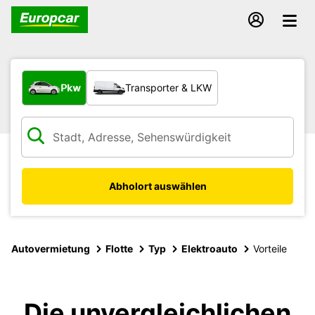
Welche Art von Fahrzeug?
Pkw
Transporter & LKW
Abholort auswählen
Autovermietung
Flotte
Typ
Elektroauto
Vorteile
Die unvergleichlichen