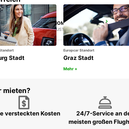
MELBOURNE THOMASTOWN
THOMASTOWN - AUSTRALIA
Standort
Europcar Standort
urg Stadt
Graz Stadt
Mehr +
r mieten?
e versteckten Kosten
24/7-Service an d
meisten großen Flug