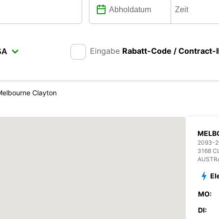
Eingabe
Rabatt-Code / Contract-
Melbourne Clayton
MELB
2093-2
3168 
AUSTR
El
MO:
DI: