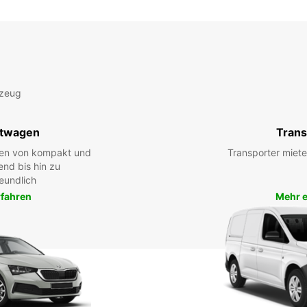
rzeug
twagen
Trans
hen von kompakt und
Transporter miete
end bis hin zu
eundlich
rfahren
Mehr e