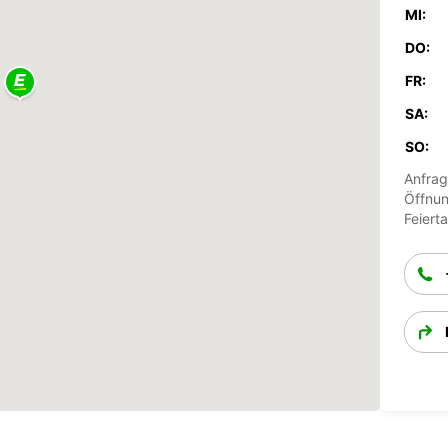
MI:
DO:
FR:
SA:
SO:
Anfrag
Öffnun
Feiert