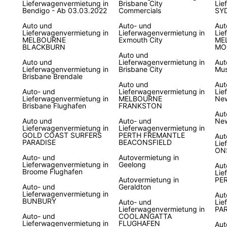
Lieferwagenvermietung in
Brisbane City
Lie
Bendigo - Ab 03.03.2022
Commercials
SY
Auto und
Auto- und
Aut
Lieferwagenvermietung in
Lieferwagenvermietung in
Lie
MELBOURNE
Exmouth City
ME
BLACKBURN
MO
Auto und
Auto und
Lieferwagenvermietung in
Aut
Lieferwagenvermietung in
Brisbane City
Mus
Brisbane Brendale
Auto und
Aut
Auto- und
Lieferwagenvermietung in
Lie
Lieferwagenvermietung in
MELBOURNE
New
Brisbane Flughafen
FRANKSTON
Aut
Auto und
Auto- und
Ne
Lieferwagenvermietung in
Lieferwagenvermietung in
GOLD COAST SURFERS
PERTH FREMANTLE
Aut
PARADISE
BEACONSFIELD
Lie
ON
Auto- und
Autovermietung in
Lieferwagenvermietung in
Geelong
Aut
Broome Flughafen
Lie
Autovermietung in
PE
Auto- und
Geraldton
Lieferwagenvermietung in
Aut
BUNBURY
Auto- und
Lie
Lieferwagenvermietung in
PA
Auto- und
COOLANGATTA
Lieferwagenvermietung in
FLUGHAFEN
Aut