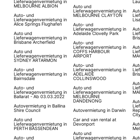
Lieferwagenvermietung in
Lau
Erk
MELBOURNE ALBION
Auto und
Lieferwagenvermietung in
Aut
Auto- und
MELBOURNE CLAYTON
Lie
Kom
Lieferwagenvermietung in
Lis
Alice Springs Flughafen
Auto- und
Lieferwagenvermietung in
Aut
Auto und
Adelaide Clovelly Park
Lie
Unser
Lieferwagenvermietung in
Bri
ausge
Brisbane Archerfield
Auto- und
zu ges
Lieferwagenvermietung in
Aut
Auto und
COFFS HARBOUR
Lie
geschä
Lieferwagenvermietung in
AIRPORT
MA
passe
SYDNEY ARTARMON
Auto- und
Aut
Auto- und
Lieferwagenvermietung in
Lie
Buc
Lieferwagenvermietung in
ADELAIDE
Bri
Bairnsdale
COLLINSWOOD
Aut
Auto- und
Auto und
Lie
Planen
Lieferwagenvermietung in
Lieferwagenvermietung in
MA
Sie Ih
Ballarat - Ab 03.03.2022
MELBOURNE
DANDENONG
günst
Aut
Autovermietung in Ballina
Lie
könne
Shire Council
Autovermietung in Darwin
Rep
Vorfre
Cit
Auto und
Car and van rental at
Lieferwagenvermietung in
Devonport
Aut
PERTH BASSENDEAN
Mel
Auto und
Auto- und
Lieferwagenvermietung in
Aut