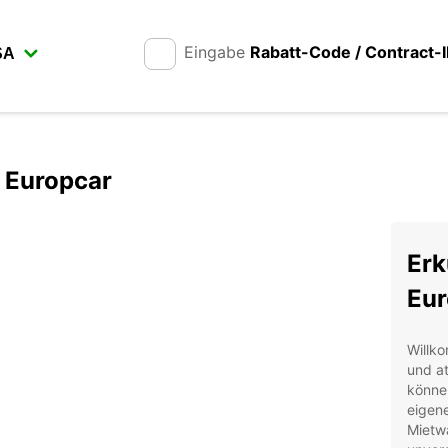
Eingabe
Rabatt-Code / Contract-
t Europcar
Erk
Eur
Willko
und a
können
eigen
Mietwa