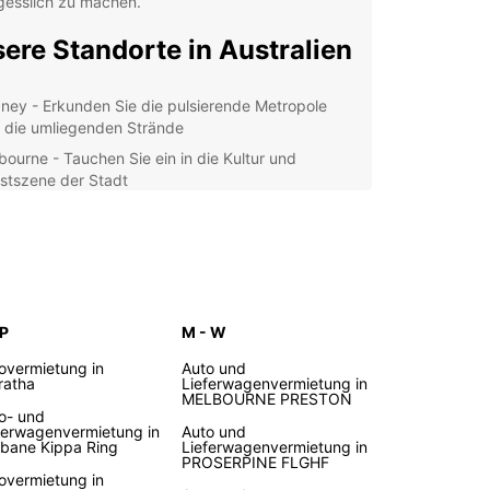
gesslich zu machen.
ere Standorte in Australien
ney - Erkunden Sie die pulsierende Metropole
 die umliegenden Strände
bourne - Tauchen Sie ein in die Kultur und
stszene der Stadt
sbane - Entdecken Sie die entspannte
osphäre und die nahe gelegenen Nationalparks
th - Genießen Sie die sonnige Küste und die
spannte Lebensweise
um Europcar wählen?
 P
M - W
overmietung in
Auto und
ar bietet Ihnen nicht nur eine große Auswahl an
ratha
Lieferwagenvermietung in
MELBOURNE PRESTON
eugen, sondern auch exzellenten Service und
o- und
le Mietoptionen. Mit unserem professionellen
ferwagenvermietung in
Auto und
orgen wir dafür, dass Ihre Reise reibungslos
sbane Kippa Ring
Lieferwagenvermietung in
PROSERPINE FLGHF
ft.
overmietung in