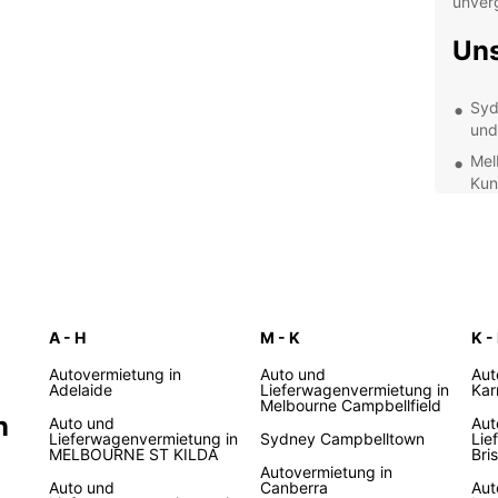
unver
Uns
Syd
und
Mel
Kun
Bri
Atm
Per
ent
War
A - H
M - K
K -
Autovermietung in
Auto und
Aut
Europc
Adelaide
Lieferwagenvermietung in
Kar
Melbourne Campbellfield
Fahrz
n
Auto und
Aut
flexib
Lieferwagenvermietung in
Sydney Campbelltown
Lie
Team s
MELBOURNE ST KILDA
Bri
Autovermietung in
verläu
Auto und
Canberra
Aut