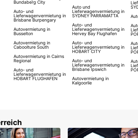
Bundaberg City
Lie
Auto und
SY
Auto- und
Lieferwagenvermietung in
Lieferwagenvermietung in
SYDNEY PARRAMATTA
Aut
Brisbane Burpengary
Auto- und
Aut
Autovermietung in
Lieferwagenvermietung in
Lie
Busselton
Hervey Bay Flughafen
PO
Autovermietung in
Auto- und
Aut
Caboolture South
Lieferwagenvermietung in
Lie
HOBART CITY
PO
Autovermietung in Cairns
Regional
Auto- und
Aut
Lieferwagenvermietung in
Lie
Brisbane Ipswich
Auto- und
PO
Lieferwagenvermietung in
HOBART FLUGHAFEN
Autovermietung in
Kalgoorlie
rreich