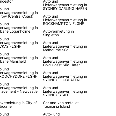
nceston
Auto und
unden Sie Australien mit
Lieferwagenvermietung in
SYDNEY DARLING HAFEN
o und
ferwagenvermietung in
fort und Bequemlichkeit
arow (Central Coast)
Auto und
Lieferwagenvermietung in
ROCKHAMPTON FLGHF
o und
ferwagenvermietung in
e Mietfahrzeuge sind perfekt gewartet und
sbane Loganholme
Autovermietung in
stattet, um Ihre Reise so angenehm wie möglich
Singleton
talten. Egal, ob Sie alleine, mit der Familie oder
o und
ferwagenvermietung in
Auto und
ftlich unterwegs sind, Europcar hat das
CKAY FLGHF
Lieferwagenvermietung in
nde Fahrzeug für Sie.
Melbourne Süd
o und
ferwagenvermietung in
Auto und
hen Sie noch heute
sbane Mansfield
Lieferwagenvermietung in
Gold Coast Süd Hafen
o und
ferwagenvermietung in
Auto und
 Sie Ihre Reise nach Australien und reservieren
ROOCHYDORE FLGHF
Lieferwagenvermietung in
ren Mietwagen bei Europcar. Mit unseren
SYDNEY FLUGHAFEN
igen Preisen und einfachen Buchungsoptionen
o und
ferwagenvermietung in
Auto und
n Sie sich entspannt zurücklehnen und die
lacement - Newcastle
Lieferwagenvermietung in
ude auf Ihr Abenteuer genießen.
y
SYDNEY STADT
overmietung in City of
Car and van rental at
bourne
Tasmania Island
o und
Auto- und