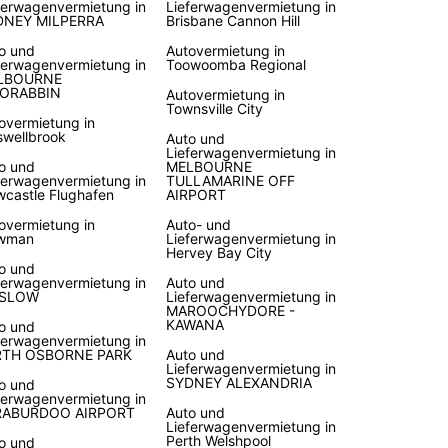
ferwagenvermietung in
Lieferwagenvermietung in
DNEY MILPERRA
Brisbane Cannon Hill
o und
Autovermietung in
ferwagenvermietung in
Toowoomba Regional
LBOURNE
ORABBIN
Autovermietung in
Townsville City
overmietung in
wellbrook
Auto und
Lieferwagenvermietung in
o und
MELBOURNE
ferwagenvermietung in
TULLAMARINE OFF
castle Flughafen
AIRPORT
overmietung in
Auto- und
wman
Lieferwagenvermietung in
Hervey Bay City
o und
ferwagenvermietung in
Auto und
SLOW
Lieferwagenvermietung in
MAROOCHYDORE -
KAWANA
o und
ferwagenvermietung in
RTH OSBORNE PARK
Auto und
Lieferwagenvermietung in
SYDNEY ALEXANDRIA
o und
ferwagenvermietung in
RABURDOO AIRPORT
Auto und
Lieferwagenvermietung in
Perth Welshpool
o und