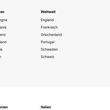
ien
Weltweit
ogna
England
ania
Frankreich
renz
Griechenland
land
Portugal
ia
Schweden
m
Schweiz
nien
Italien