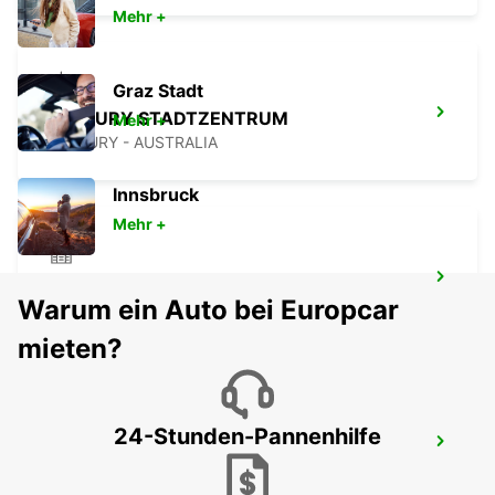
Mehr +
Graz Stadt
BUNBURY STADTZENTRUM
Mehr +
BUNBURY - AUSTRALIA
Innsbruck
Mehr +
BUSSELTON STADTZENTRUM
Warum ein Auto bei Europcar
BUSSELTON - AUSTRALIA
mieten?
24-Stunden-Pannenhilfe
BUSSELTON FLUGHAFEN
BUSSELTON - AUSTRALIA