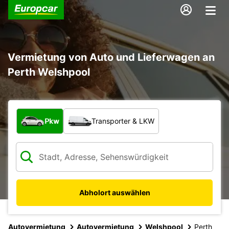
Vermietung von Auto und Lieferwagen an
Perth Welshpool
Welche Art von Fahrzeug?
Pkw
Transporter & LKW
Abholort auswählen
Autovermietung
Autovermietung
Welshpool
Perth