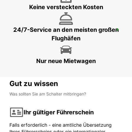
Keine versteckten Kosten
24/7-Service an den meisten großen
GERALDTON FLUGHAFEN
Flughäfen
GERALDTON - AUSTRALIA
Nur neue Mietwagen
Gut zu wissen
Was sollten Sie am Schalter mitbringen?
Ihr gültiger Führerschein
Falls erforderlich - eine amtliche Übersetzung
Ihres Führerscheins oder ein internationaler