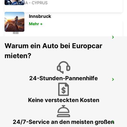
NICOSIA - CYPRUS
Innsbruck
Mehr +
LARNACA
Warum ein Auto bei Europcar
LARNACA - CYPRUS
mieten?
24-Stunden-Pannenhilfe
LARNACA FLUGHAFEN
LARNACA - CYPRUS
Keine versteckten Kosten
24/7-Service an den meisten großen
PROTARAS