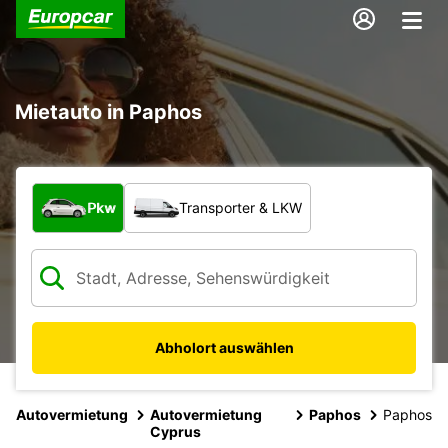
Mietauto in Paphos
Welche Art von Fahrzeug?
Pkw
Transporter & LKW
Abholort auswählen
Autovermietung
Autovermietung
Paphos
Paphos
Cyprus