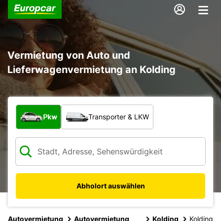
Vermietung von Auto und
Lieferwagenvermietung an Kolding
Welche Art von Fahrzeug?
Pkw
Transporter & LKW
Abholort auswählen
Autovermietung
Autovermietung
Kolding
Kolding