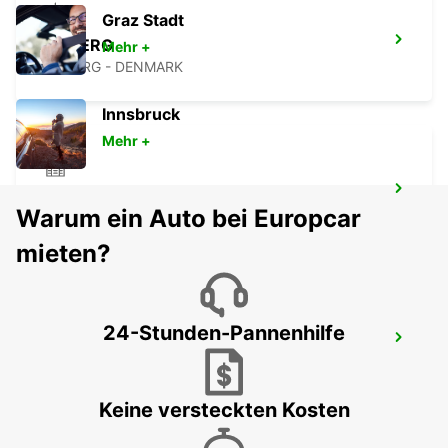
Graz Stadt
ESBJERG
Mehr +
ESBJERG - DENMARK
Innsbruck
Mehr +
SØNDERBORG
Warum ein Auto bei Europcar
SOENDERBORG - DENMARK
mieten?
24-Stunden-Pannenhilfe
FLUGHAFEN SØNDERBORG
SONDERBORG - DENMARK
Keine versteckten Kosten