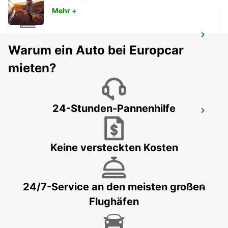
Mehr +
PERPIGNAN RAILWAY OPEN 2 12 25
Warum ein Auto bei Europcar
PERPIGNAN - FRANCE
mieten?
24-Stunden-Pannenhilfe
TOULOUSE LABEGE
LABEGE - FRANCE
Keine versteckten Kosten
24/7-Service an den meisten großen
BEZIERS OPEN 2 12 25
Flughäfen
BEZIERS - FRANCE