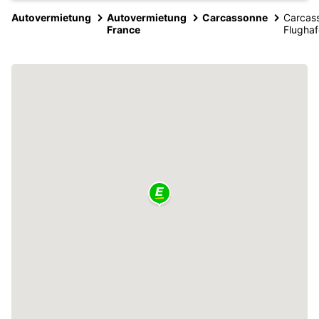
Autovermietung
Autovermietung
Carcassonne
Carcas
France
Flugha