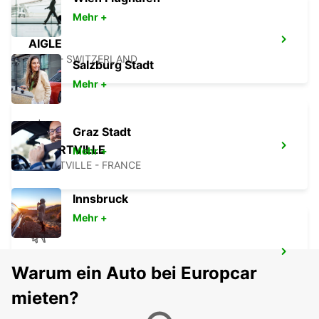
Mehr +
AIGLE
AIGLE - SWITZERLAND
Salzburg Stadt
Mehr +
Graz Stadt
ALBERTVILLE
Mehr +
ALBERTVILLE - FRANCE
Innsbruck
Mehr +
SITTEN FLUGHAFEN SIR
Warum ein Auto bei Europcar
SION - SWITZERLAND
mieten?