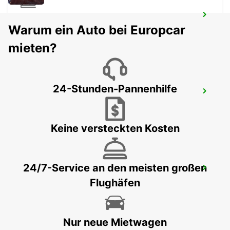
ANGERS BAHNHOF
Warum ein Auto bei Europcar
ANGERS - FRANCE
mieten?
24-Stunden-Pannenhilfe
THOUARS
THOUARS - FRANCE
Keine versteckten Kosten
24/7-Service an den meisten großen
NANTES OST
Flughäfen
NANTES - FRANCE
Nur neue Mietwagen