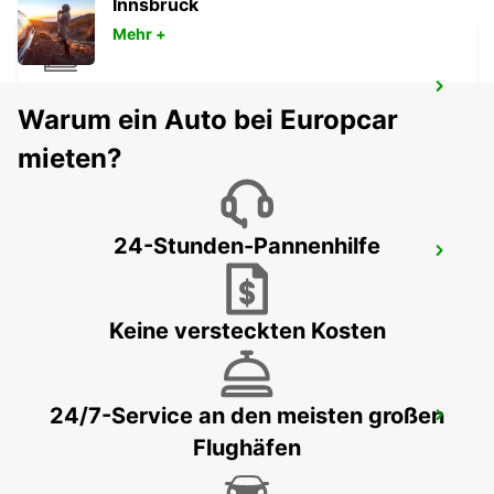
Innsbruck
Mehr +
ANGOULEME BAHNHOF
Warum ein Auto bei Europcar
ANGOULEME - FRANCE
mieten?
24-Stunden-Pannenhilfe
ANGOULEME
L ISLES D ESPAGNAC - FRANCE
Keine versteckten Kosten
24/7-Service an den meisten großen
LIBOURNE BAHNHOF
Flughäfen
LIBOURNE - FRANCE