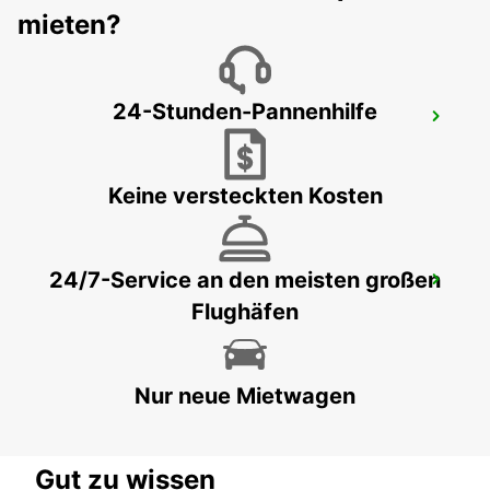
mieten?
24-Stunden-Pannenhilfe
PAU MAULEON
MAULEON - FRANCE
Keine versteckten Kosten
24/7-Service an den meisten großen
PAU UZEIN
Flughäfen
UZEIN - FRANCE
Nur neue Mietwagen
Gut zu wissen