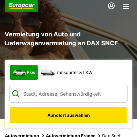
Vermietung von Auto und
Lieferwagenvermietung an DAX SNCF
Welche Art von Fahrzeug?
Pkw
Transporter & LKW
Abholort auswählen
Autovermietung
Autovermietung France
Dax Sncf