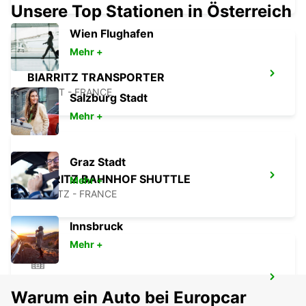
Unsere Top Stationen in Österreich
Wien Flughafen
Mehr +
BIARRITZ TRANSPORTER
ANGLET - FRANCE
Salzburg Stadt
Mehr +
Graz Stadt
BIARRITZ BAHNHOF SHUTTLE
Mehr +
BIARRITZ - FRANCE
Innsbruck
Mehr +
MONT-DE-MARSAN
Warum ein Auto bei Europcar
MONT DE MARSAN - FRANCE