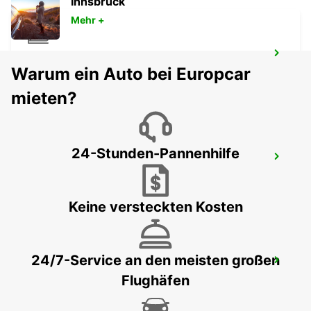
Innsbruck
Mehr +
PARIS BAHNHOF GARE DE LYON
Warum ein Auto bei Europcar
PARIS - FRANCE
mieten?
24-Stunden-Pannenhilfe
PARIS PARC DES PRINCES
PARIS - FRANCE
Keine versteckten Kosten
24/7-Service an den meisten großen
PARIS PLACE D'ITALIE
Flughäfen
PARIS - FRANCE