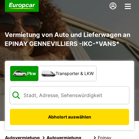
Vermietung von Auto und Lieferwagen an
EPINAY GENNEVILLIERS -IKC-*VANS*
Welche Art von Fahrzeug?
Pkw
Transporter & LKW
Abholort auswählen
Autovermietung
Autovermietung
Epinay