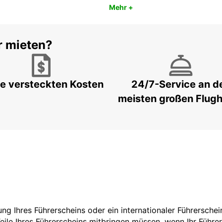
Mehr +
r mieten?
e versteckten Kosten
24/7-Service an d
meisten großen Flug
zung Ihres Führerscheins oder ein internationaler Führersche
Teile Ihres Führerscheins mitbringen müssen, wenn Ihr Führe