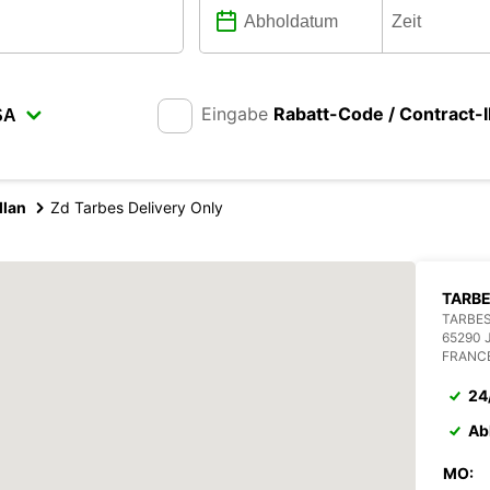
Eingabe
Rabatt-Code / Contract-
llan
Zd Tarbes Delivery Only
TARB
TARBE
65290 
FRANC
24
Ab
MO: