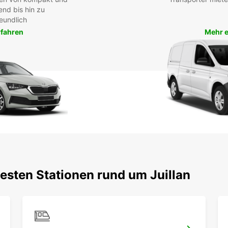
end bis hin zu
eundlich
rfahren
Mehr e
esten Stationen rund um Juillan