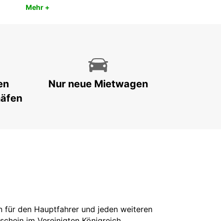
Mehr +
en
Nur neue Mietwagen
häfen
in für den Hauptfahrer und jeden weiteren
rschein im Vereinigten Königreich