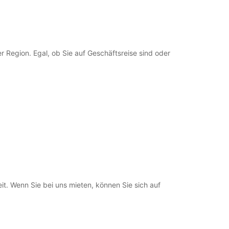
ung und Rückgabe außerhalb der
gszeiten verfügbar
en können nur innerhalb der Standard-
gszeiten bearbeitet werden. Öffnungszeiten an
agen können abweichen.
 Region. Egal, ob Sie auf Geschäftsreise sind oder
+33 (0) 562512021
Route
it. Wenn Sie bei uns mieten, können Sie sich auf