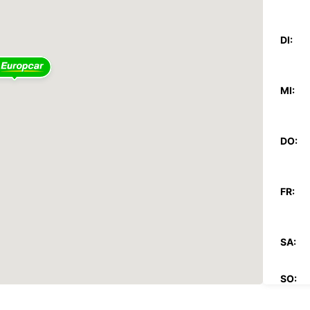
DI:
MI:
DO:
FR:
SA:
SO: