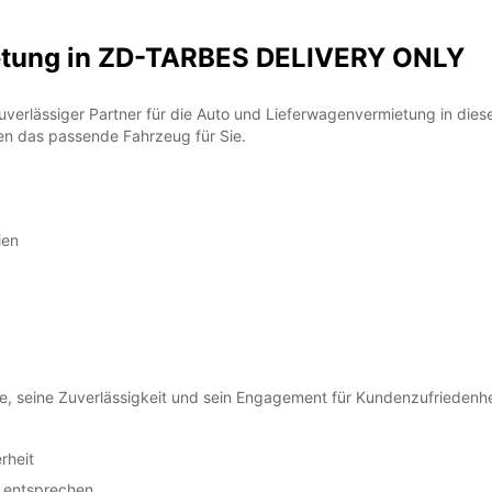
*Abhol
Öffnun
etung in ZD-TARBES DELIVERY ONLY
Anfrag
Öffnun
Feiert
verlässiger Partner für die Auto und Lieferwagenvermietung in dieser
en das passende Fahrzeug für Sie.
ien
ce, seine Zuverlässigkeit und sein Engagement für Kundenzufriedenhe
rheit
n entsprechen