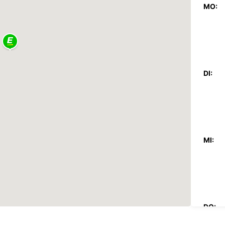
MO:
DI:
MI:
DO: