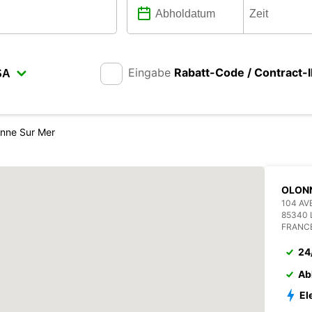
Eingabe
Rabatt-Code / Contract-
nne Sur Mer
OLON
104 AV
85340 
FRANC
24
Ab
El