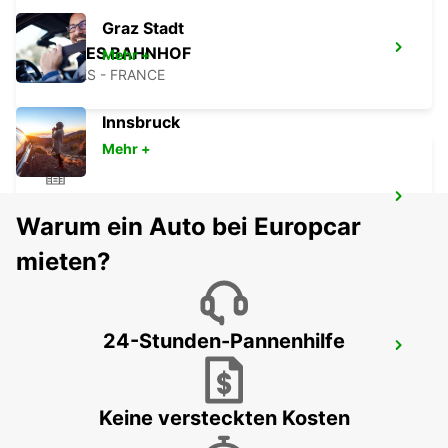
Graz Stadt
VANNES BAHNHOF
Mehr +
VANNES - FRANCE
Innsbruck
Mehr +
VANNES
Warum ein Auto bei Europcar
VANNES - FRANCE
mieten?
24-Stunden-Pannenhilfe
QUIMPER
QUIMPER - FRANCE
Keine versteckten Kosten