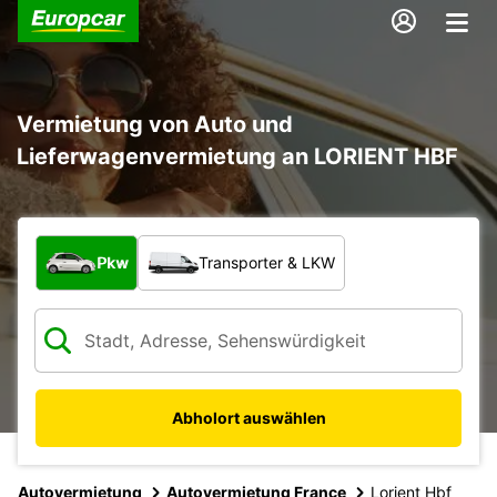
Vermietung von Auto und
Lieferwagenvermietung an LORIENT HBF
Welche Art von Fahrzeug?
Pkw
Transporter & LKW
Abholort auswählen
Autovermietung
Autovermietung France
Lorient Hbf