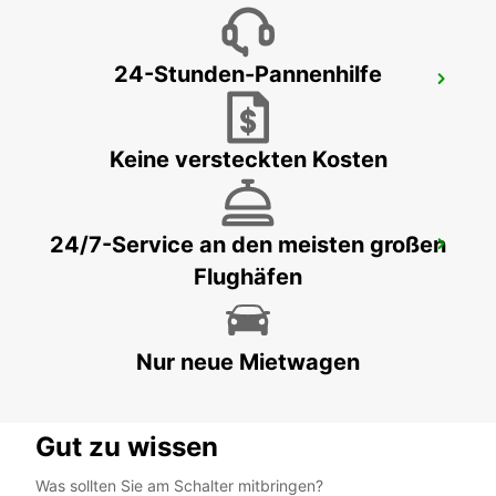
24-Stunden-Pannenhilfe
BORDEAUX FLUGHAFEN
MERIGNAC - FRANCE
Keine versteckten Kosten
24/7-Service an den meisten großen
BORDEAUX LE HAILLAN
Flughäfen
LE HAILLAN - FRANCE
Nur neue Mietwagen
Gut zu wissen
Was sollten Sie am Schalter mitbringen?