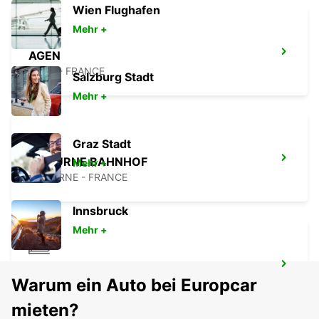
Wien Flughafen
Mehr +
AGEN
AGEN - FRANCE
Salzburg Stadt
Mehr +
Graz Stadt
LIBOURNE BAHNHOF
Mehr +
LIBOURNE - FRANCE
Innsbruck
Mehr +
BORDEAUX BAHNHOF
Warum ein Auto bei Europcar
BORDEAUX - FRANCE
mieten?