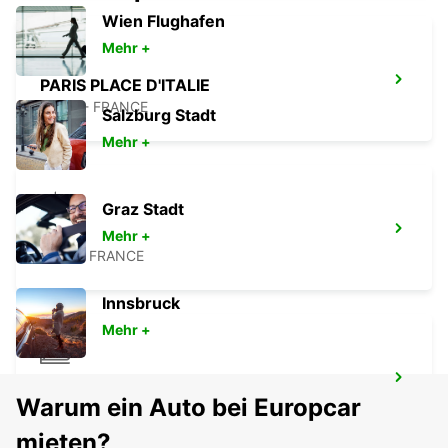
Wien Flughafen
Mehr +
PARIS PLACE D'ITALIE
PARIS - FRANCE
Salzburg Stadt
Mehr +
Graz Stadt
EVRY
Mehr +
EVRY - FRANCE
Innsbruck
Mehr +
PARIS BAHNHOF GARE DE LYON
Warum ein Auto bei Europcar
PARIS - FRANCE
mieten?