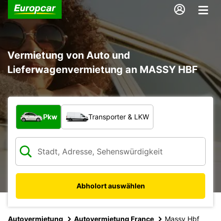
Vermietung von Auto und
Lieferwagenvermietung an MASSY HBF
Welche Art von Fahrzeug?
Pkw
Transporter & LKW
Abholort auswählen
Autovermietung
Autovermietung France
Massy Hbf