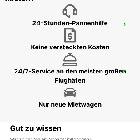
24-Stunden-Pannenhilfe
MAISONS-ALFORT
MAISONS ALFORT - FRANCE
Keine versteckten Kosten
24/7-Service an den meisten großen
PARIS ETOILE FOCH
Flughäfen
PARIS - FRANCE
Nur neue Mietwagen
Gut zu wissen
Was sollten Sie am Schalter mitbringen?