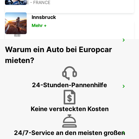
LABEGE - FRANCE
Innsbruck
Mehr +
AGEN
Warum ein Auto bei Europcar
AGEN - FRANCE
mieten?
24-Stunden-Pannenhilfe
AGEN BAHNHOF
AGEN - FRANCE
Keine versteckten Kosten
24/7-Service an den meisten großen
ALBI