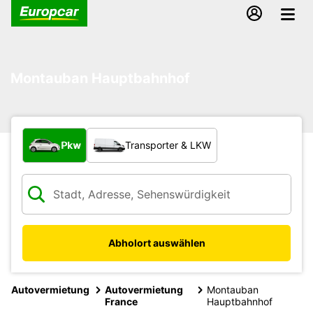
Montauban Hauptbahnhof
Welche Art von Fahrzeug?
Pkw
Transporter & LKW
Abholort auswählen
Autovermietung
Autovermietung
Montauban
France
Hauptbahnhof