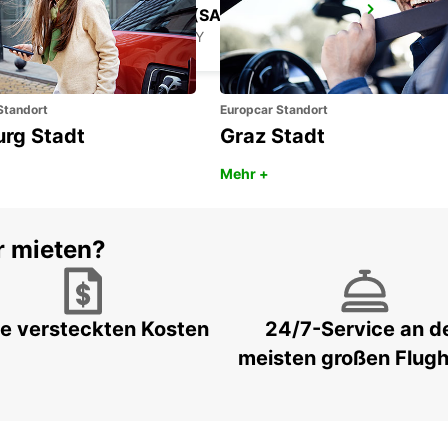
BAIA SARDINIA (SARDINIEN)
ARZACHENA - ITALY
Standort
Europcar Standort
urg Stadt
Graz Stadt
Mehr +
r mieten?
e versteckten Kosten
24/7-Service an d
meisten großen Flug