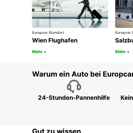
AJACCIO FLUGHAFEN
AJACCIO - FRANCE
Europcar Standort
Europcar 
Wien Flughafen
Salzb
Mehr +
Mehr +
Warum ein Auto bei Europca
24-Stunden-Pannenhilfe
Kein
Gut zu wissen