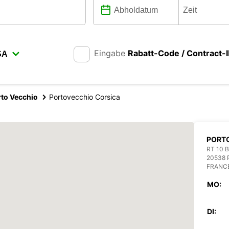
Eingabe
Rabatt-Code / Contract-
rto Vecchio
Portovecchio Corsica
PORT
RT 10 
20538 
FRANC
MO:
DI: