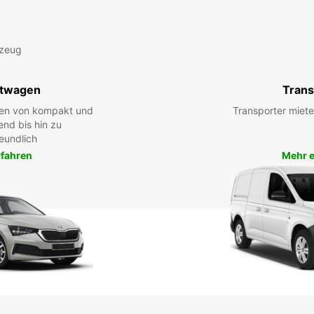
rzeug
twagen
Trans
hen von kompakt und
Transporter miete
end bis hin zu
eundlich
rfahren
Mehr e