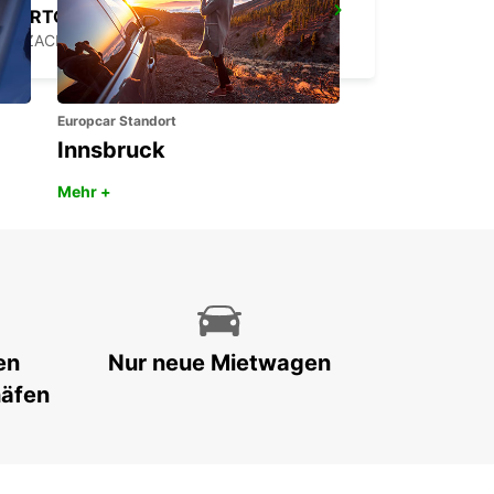
PORTO CERVO (SARDINIEN)
ARZACHENA - ITALY
Europcar Standort
Innsbruck
Mehr +
en
Nur neue Mietwagen
häfen