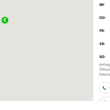
MI:
DO:
FR:
SA:
SO:
Anfrag
Öffnun
Feiert