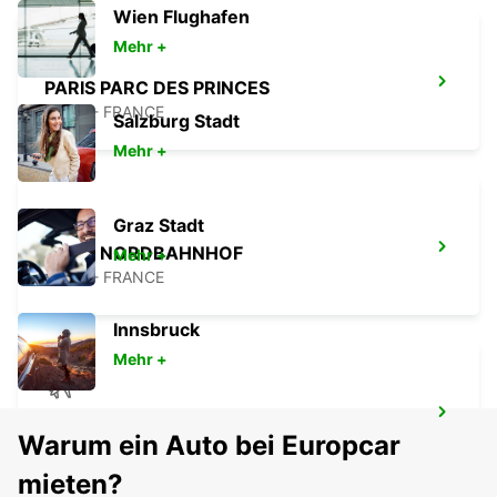
Wien Flughafen
Mehr +
PARIS PARC DES PRINCES
PARIS - FRANCE
Salzburg Stadt
Mehr +
Graz Stadt
PARIS NORDBAHNHOF
Mehr +
PARIS - FRANCE
Innsbruck
Mehr +
FLUGHAFEN PARIS-LE BOURGET
Warum ein Auto bei Europcar
LE BOURGET - FRANCE
mieten?