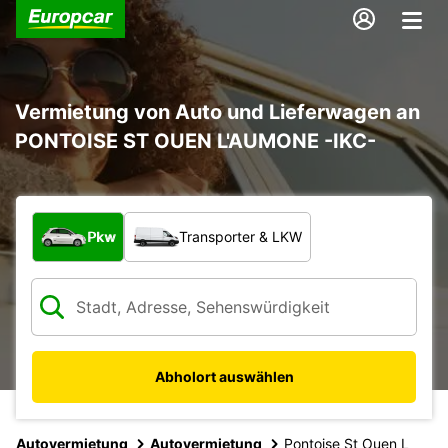
Vermietung von Auto und Lieferwagen an
PONTOISE ST OUEN L'AUMONE -IKC-
Welche Art von Fahrzeug?
Pkw
Transporter & LKW
Abholort auswählen
Autovermietung
Autovermietung
Pontoise St Ouen L