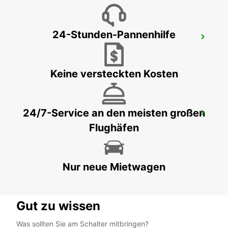
24-Stunden-Pannenhilfe
PARIS BAHNHOF MONTPARNASSE
PARIS - FRANCE
Keine versteckten Kosten
24/7-Service an den meisten großen
PARIS BAHNHOF GARE DE LYON
Flughäfen
PARIS - FRANCE
Nur neue Mietwagen
Gut zu wissen
Was sollten Sie am Schalter mitbringen?