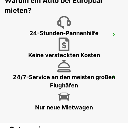
Warum ein Auto bei Europcar
mieten?
24-Stunden-Pannenhilfe
CARENTAN
CARENTAN - FRANCE
Keine versteckten Kosten
24/7-Service an den meisten großen
RENNER FLUGHAFEN
Flughäfen
SAINT JACQUES DE LA LANDE - FRANCE
Nur neue Mietwagen