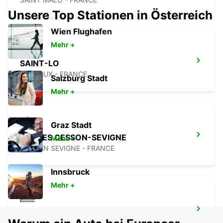
Unsere Top Stationen in Österreich
Wien Flughafen
Mehr +
SAINT-LO
AGNEAUX - FRANCE
Salzburg Stadt
Mehr +
Graz Stadt
RENNES CESSON-SEVIGNE
Mehr +
CESSON SEVIGNE - FRANCE
Innsbruck
Mehr +
RENNER BAHNHOF
RENNES - FRANCE